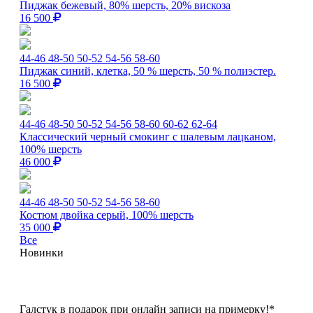
Пиджак бежевый, 80% шерсть, 20% вискоза
16 500
44-46
48-50
50-52
54-56
58-60
Пиджак синий, клетка, 50 % шерсть, 50 % полиэстер.
16 500
44-46
48-50
50-52
54-56
58-60
60-62
62-64
Классический черный смокинг с шалевым лацканом,
100% шерсть
46 000
44-46
48-50
50-52
54-56
58-60
Костюм двойка серый, 100% шерсть
35 000
Все
Новинки
Галстук в подарок при онлайн записи на примерку!*