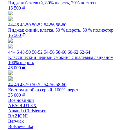
Пиджак бежевый, 80% шерсть, 20% вискоза
16 500
44-46
48-50
50-52
54-56
58-60
Пиджак синий, клетка, 50 % шерсть, 50 % полиэстер.
16 500
44-46
48-50
50-52
54-56
58-60
60-62
62-64
Классический черный смокинг с шалевым лацканом,
100% шерсть
46 000
44-46
48-50
50-52
54-56
58-60
Костюм двойка серый, 100% шерсть
35 000
Все новинки
ABSOLUTEX
Amanda Christensen
BAZIONI
Berwick
Bolshevichka