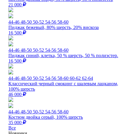
21 000
44-46
48-50
50-52
54-56
58-60
Пиджак бежевый, 80% шерсть, 20% вискоза
16 500
44-46
48-50
50-52
54-56
58-60
Пиджак синий, клетка, 50 % шерсть, 50 % полиэстер.
16 500
44-46
48-50
50-52
54-56
58-60
60-62
62-64
Классический черный смокинг с шалевым лацканом,
100% шерсть
46 000
44-46
48-50
50-52
54-56
58-60
Костюм двойка серый, 100% шерсть
35 000
Все
Новинки