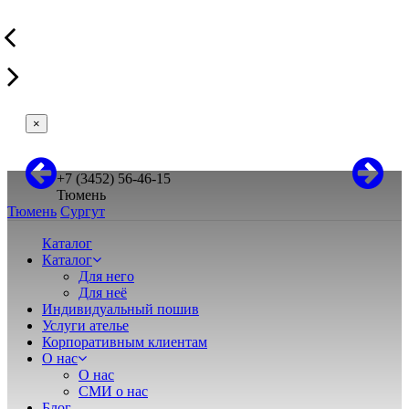
×
+7 (3452) 56-46-15
Тюмень
Тюмень
Сургут
Каталог
Каталог
Для него
Для неё
Индивидуальный пошив
Услуги ателье
Корпоративным клиентам
О нас
О нас
СМИ о нас
Блог