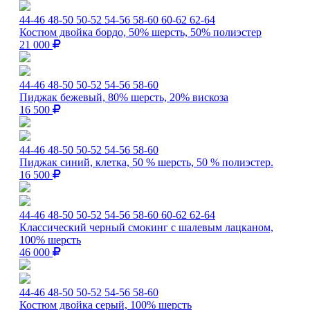
44-46
48-50
50-52
54-56
58-60
60-62
62-64
Костюм двойка бордо, 50% шерсть, 50% полиэстер
21 000
44-46
48-50
50-52
54-56
58-60
Пиджак бежевый, 80% шерсть, 20% вискоза
16 500
44-46
48-50
50-52
54-56
58-60
Пиджак синий, клетка, 50 % шерсть, 50 % полиэстер.
16 500
44-46
48-50
50-52
54-56
58-60
60-62
62-64
Классический черный смокинг с шалевым лацканом,
100% шерсть
46 000
44-46
48-50
50-52
54-56
58-60
Костюм двойка серый, 100% шерсть