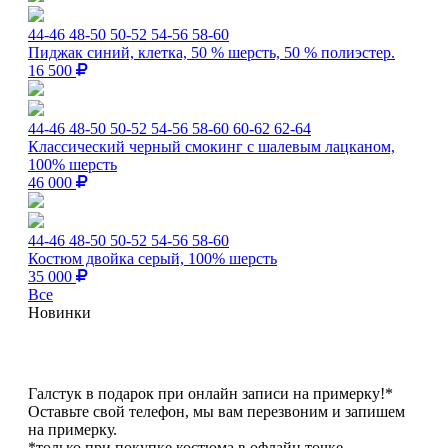
44-46
48-50
50-52
54-56
58-60
Пиджак синий, клетка, 50 % шерсть, 50 % полиэстер.
16 500
44-46
48-50
50-52
54-56
58-60
60-62
62-64
Классический черный смокинг с шалевым лацканом,
100% шерсть
46 000
44-46
48-50
50-52
54-56
58-60
Костюм двойка серый, 100% шерсть
35 000
Все
Новинки
Галстук в подарок при онлайн записи на примерку!*
Оставьте свой телефон, мы вам перезвоним и запишем
на примерку.
*только при покупке костюма в офлайн точке