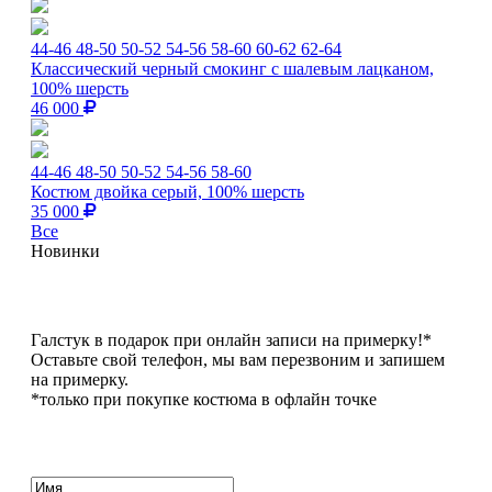
44-46
48-50
50-52
54-56
58-60
60-62
62-64
Классический черный смокинг с шалевым лацканом,
100% шерсть
46 000
44-46
48-50
50-52
54-56
58-60
Костюм двойка серый, 100% шерсть
35 000
Все
Новинки
Галстук в подарок при онлайн записи на примерку!*
Оставьте свой телефон, мы вам перезвоним и запишем
на примерку.
*только при покупке костюма в офлайн точке