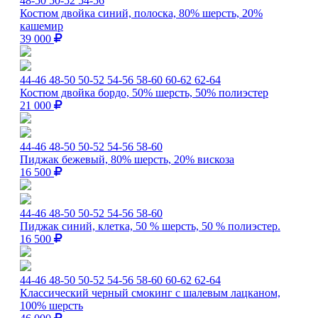
48-50
50-52
54-56
Костюм двойка синий, полоска, 80% шерсть, 20%
кашемир
39 000
44-46
48-50
50-52
54-56
58-60
60-62
62-64
Костюм двойка бордо, 50% шерсть, 50% полиэстер
21 000
44-46
48-50
50-52
54-56
58-60
Пиджак бежевый, 80% шерсть, 20% вискоза
16 500
44-46
48-50
50-52
54-56
58-60
Пиджак синий, клетка, 50 % шерсть, 50 % полиэстер.
16 500
44-46
48-50
50-52
54-56
58-60
60-62
62-64
Классический черный смокинг с шалевым лацканом,
100% шерсть