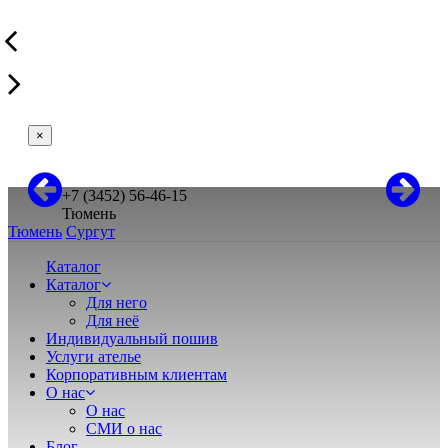
×
+7 (3452) 56-46-15
Тюмень
Тюмень
Сургут
Каталог
Каталог
Для него
Для неё
Индивидуальный пошив
Услуги ателье
Корпоративным клиентам
О нас
О нас
СМИ о нас
Блог