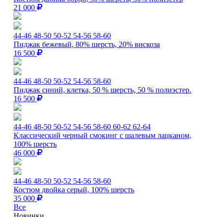
21 000
44-46
48-50
50-52
54-56
58-60
Пиджак бежевый, 80% шерсть, 20% вискоза
16 500
44-46
48-50
50-52
54-56
58-60
Пиджак синий, клетка, 50 % шерсть, 50 % полиэстер.
16 500
44-46
48-50
50-52
54-56
58-60
60-62
62-64
Классический черный смокинг с шалевым лацканом,
100% шерсть
46 000
44-46
48-50
50-52
54-56
58-60
Костюм двойка серый, 100% шерсть
35 000
Все
Новинки