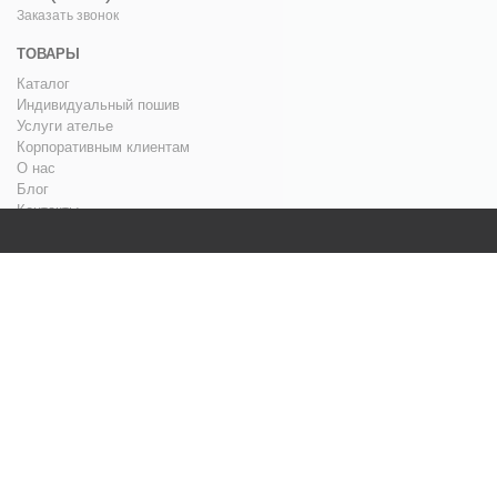
Заказать звонок
ТОВАРЫ
Каталог
Индивидуальный пошив
Услуги ателье
Корпоративным клиентам
О нас
Блог
Контакты
ПОМОЩЬ
Условия оплаты
Условия доставки
Гарантия и возврат
Таблица размеров
Политика конфиденциальности
Вопрос-ответ
TRADE IN
О НАС
Блог
Акции