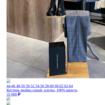
44-46
48-50
50-52
54-56
58-60
60-62
62-64
Костюм двойка серый, клетка, 100% шерсть
35 000