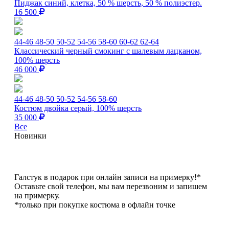
Пиджак синий, клетка, 50 % шерсть, 50 % полиэстер.
16 500
44-46
48-50
50-52
54-56
58-60
60-62
62-64
Классический черный смокинг с шалевым лацканом,
100% шерсть
46 000
44-46
48-50
50-52
54-56
58-60
Костюм двойка серый, 100% шерсть
35 000
Все
Новинки
Галстук в подарок при онлайн записи на примерку!*
Оставьте свой телефон, мы вам перезвоним и запишем
на примерку.
*только при покупке костюма в офлайн точке