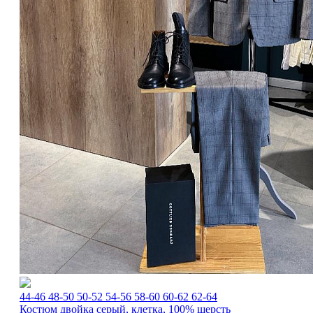
44-46
48-50
50-52
54-56
58-60
60-62
62-64
Костюм двойка серый, клетка, 100% шерсть