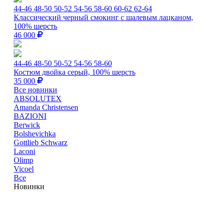
44-46
48-50
50-52
54-56
58-60
60-62
62-64
Классический черный смокинг с шалевым лацканом,
100% шерсть
46 000
44-46
48-50
50-52
54-56
58-60
Костюм двойка серый, 100% шерсть
35 000
Все новинки
ABSOLUTEX
Amanda Christensen
BAZIONI
Berwick
Bolshevichka
Gottlieb Schwarz
Laconi
Olimp
Vicoel
Все
Новинки