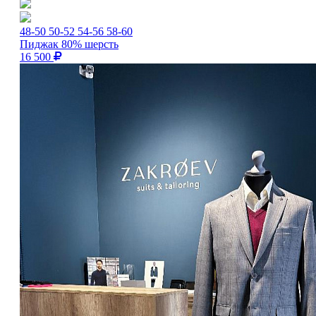
48-50
50-52
54-56
58-60
Пиджак 80% шерсть
16 500