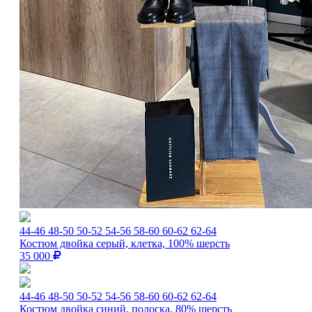
44-46
48-50
50-52
54-56
58-60
60-62
62-64
Костюм двойка серый, клетка, 100% шерсть
35 000
44-46
48-50
50-52
54-56
58-60
60-62
62-64
Костюм двойка синий, полоска, 80% шерсть