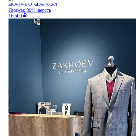
48-50
50-52
54-56
58-60
Пиджак 80% шерсть
16 500