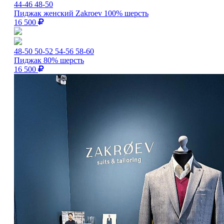
44-46
48-50
Пиджак женский Zakroev 100% шерсть
16 500
48-50
50-52
54-56
58-60
Пиджак 80% шерсть
16 500