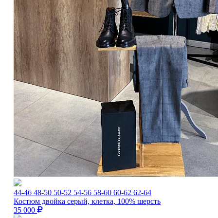
44-46
48-50
50-52
54-56
58-60
60-62
62-64
Костюм двойка серый, клетка, 100% шерсть
35 000