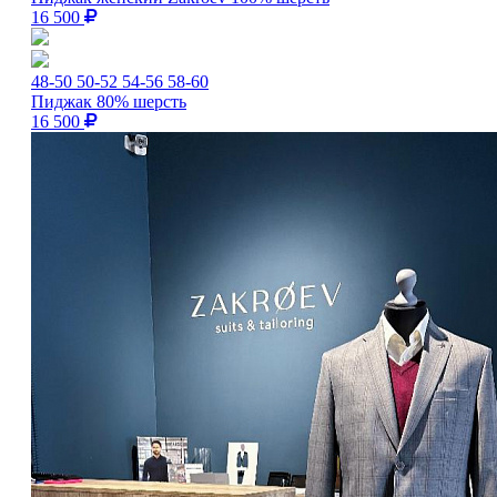
16 500
48-50
50-52
54-56
58-60
Пиджак 80% шерсть
16 500