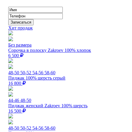
Хит продаж
Без размера
Сорочка в полоску Zakroev 100% хлопок
6 500
48-50
50-52
54-56
58-60
Пиджак 100% шерсть серый
16 800
44-46
48-50
Пиджак женский Zakroev 100% шерсть
16 500
48-50
50-52
54-56
58-60