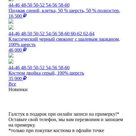
44-46
48-50
50-52
54-56
58-60
Пиджак синий, клетка, 50 % шерсть, 50 % полиэстер.
16 500
44-46
48-50
50-52
54-56
58-60
60-62
62-64
Классический черный смокинг с шалевым лацканом,
100% шерсть
46 000
44-46
48-50
50-52
54-56
58-60
Костюм двойка серый, 100% шерсть
35 000
Все
Новинки
Галстук в подарок при онлайн записи на примерку!*
Оставьте свой телефон, мы вам перезвоним и запишем
на примерку.
*только при покупке костюма в офлайн точке