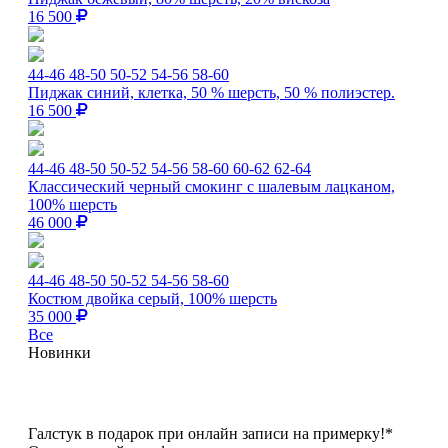
16 500
44-46
48-50
50-52
54-56
58-60
Пиджак синий, клетка, 50 % шерсть, 50 % полиэстер.
16 500
44-46
48-50
50-52
54-56
58-60
60-62
62-64
Классический черный смокинг с шалевым лацканом,
100% шерсть
46 000
44-46
48-50
50-52
54-56
58-60
Костюм двойка серый, 100% шерсть
35 000
Все
Новинки
Галстук в подарок при онлайн записи на примерку!*