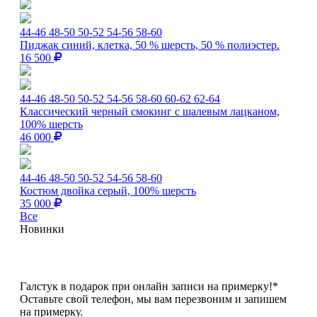
44-46
48-50
50-52
54-56
58-60
Пиджак синий, клетка, 50 % шерсть, 50 % полиэстер.
16 500
44-46
48-50
50-52
54-56
58-60
60-62
62-64
Классический черный смокинг с шалевым лацканом,
100% шерсть
46 000
44-46
48-50
50-52
54-56
58-60
Костюм двойка серый, 100% шерсть
35 000
Все
Новинки
Галстук в подарок при онлайн записи на примерку!*
Оставьте свой телефон, мы вам перезвоним и запишем
на примерку.