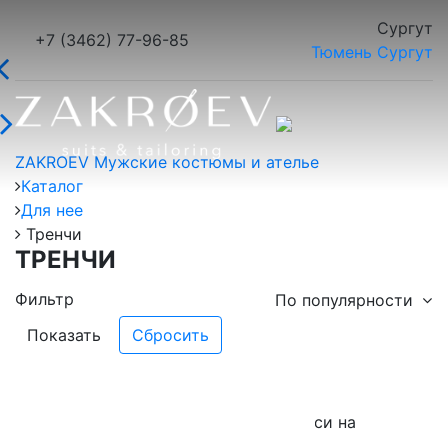
Сургут
+7 (3462) 77-96-85
Тюмень
Сургут
ZAKROEV Мужские костюмы и ателье
Каталог
Для нее
Тренчи
ТРЕНЧИ
Фильтр
По популярности
Показать
Галстук в подарок при онлайн записи на
примерку!*