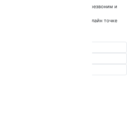
Оставьте свой телефон, мы вам перезвоним и
запишем на примерку.
*только при покупке костюма в офлайн точке
1