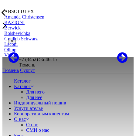
ABSOLUTEX
Amanda Christensen
BAZIONI
Berwick
Bolshevichka
Gottlieb Schwarz
×
Laconi
Olimp
Vicoel
+7 (3452) 56-46-15
Тюмень
Тюмень
Сургут
Каталог
Каталог
Для него
Для неё
Индивидуальный пошив
Услуги ателье
Корпоративным клиентам
О нас
О нас
СМИ о нас
Блог