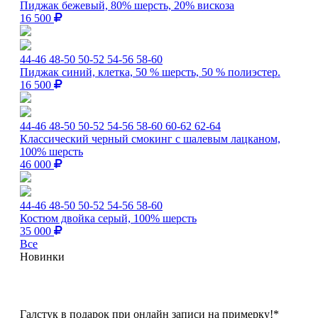
Пиджак бежевый, 80% шерсть, 20% вискоза
16 500
44-46
48-50
50-52
54-56
58-60
Пиджак синий, клетка, 50 % шерсть, 50 % полиэстер.
16 500
44-46
48-50
50-52
54-56
58-60
60-62
62-64
Классический черный смокинг с шалевым лацканом,
100% шерсть
46 000
44-46
48-50
50-52
54-56
58-60
Костюм двойка серый, 100% шерсть
35 000
Все
Новинки
Галстук в подарок при онлайн записи на примерку!*