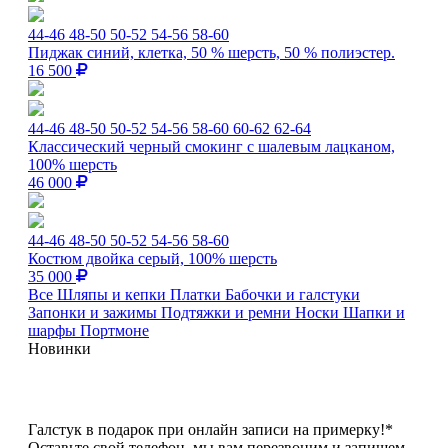
44-46
48-50
50-52
54-56
58-60
Пиджак синий, клетка, 50 % шерсть, 50 % полиэстер.
16 500
44-46
48-50
50-52
54-56
58-60
60-62
62-64
Классический черный смокинг с шалевым лацканом,
100% шерсть
46 000
44-46
48-50
50-52
54-56
58-60
Костюм двойка серый, 100% шерсть
35 000
Все
Шляпы и кепки
Платки
Бабочки и галстуки
Запонки и зажимы
Подтяжки и ремни
Носки
Шапки и
шарфы
Портмоне
Новинки
Галстук в подарок при онлайн записи на примерку!*
Оставьте свой телефон, мы вам перезвоним и запишем