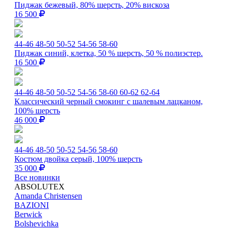
Пиджак бежевый, 80% шерсть, 20% вискоза
16 500
44-46
48-50
50-52
54-56
58-60
Пиджак синий, клетка, 50 % шерсть, 50 % полиэстер.
16 500
44-46
48-50
50-52
54-56
58-60
60-62
62-64
Классический черный смокинг с шалевым лацканом,
100% шерсть
46 000
44-46
48-50
50-52
54-56
58-60
Костюм двойка серый, 100% шерсть
35 000
Все новинки
ABSOLUTEX
Amanda Christensen
BAZIONI
Berwick
Bolshevichka