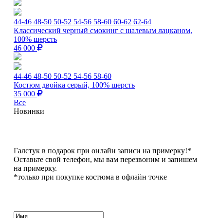
44-46
48-50
50-52
54-56
58-60
60-62
62-64
Классический черный смокинг с шалевым лацканом,
100% шерсть
46 000
44-46
48-50
50-52
54-56
58-60
Костюм двойка серый, 100% шерсть
35 000
Все
Новинки
Галстук в подарок при онлайн записи на примерку!*
Оставьте свой телефон, мы вам перезвоним и запишем
на примерку.
*только при покупке костюма в офлайн точке