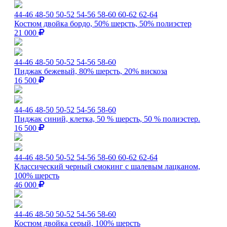
44-46
48-50
50-52
54-56
58-60
60-62
62-64
Костюм двойка бордо, 50% шерсть, 50% полиэстер
21 000
44-46
48-50
50-52
54-56
58-60
Пиджак бежевый, 80% шерсть, 20% вискоза
16 500
44-46
48-50
50-52
54-56
58-60
Пиджак синий, клетка, 50 % шерсть, 50 % полиэстер.
16 500
44-46
48-50
50-52
54-56
58-60
60-62
62-64
Классический черный смокинг с шалевым лацканом,
100% шерсть
46 000
44-46
48-50
50-52
54-56
58-60
Костюм двойка серый, 100% шерсть